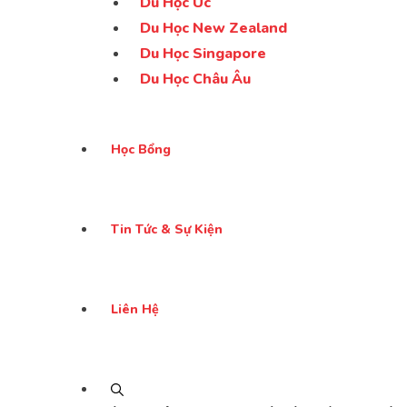
Du Học Úc
Du Học New Zealand
Du Học Singapore
Du Học Châu Âu
Học Bổng
Tin Tức & Sự Kiện
Liên Hệ