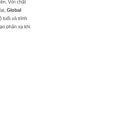
Yên. Với chất
đại,
Global
 tuổi và trình
ạo phản xạ khi