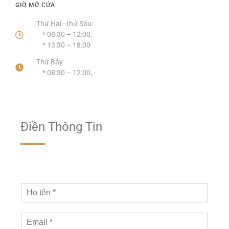
GIỜ MỞ CỬA
Thứ Hai - thứ Sáu:
* 08:30 – 12:00,
* 13:30 – 18:00
Thứ Bảy:
* 08:30 – 12:00,
Điền Thông Tin
H
ọ
t
E
ê
m
n